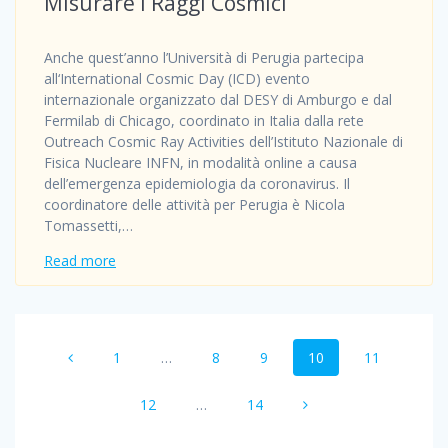
Misurare i Raggi Cosmici
Anche quest’anno l’Università di Perugia partecipa
all‘International Cosmic Day (ICD) evento
internazionale organizzato dal DESY di Amburgo e dal
Fermilab di Chicago, coordinato in Italia dalla rete
Outreach Cosmic Ray Activities dell’Istituto Nazionale di
Fisica Nucleare INFN, in modalità online a causa
dell’emergenza epidemiologia da coronavirus. Il
coordinatore delle attività per Perugia è Nicola
Tomassetti,…
Read more
Posts
Page
Page
Page
Page
Page
1
…
8
9
10
11
navigation
Page
Page
12
…
14