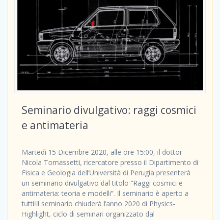
Seminario divulgativo: raggi cosmici
e antimateria
Martedì 15 Dicembre 2020, alle ore 15:00, il dottor
Nicola Tomassetti, ricercatore presso il Dipartimento di
Fisica e Geologia dell’Università di Perugia presenterà
un seminario divulgativo dal titolo “Raggi cosmici e
antimateria: teoria e modelli”. Il seminario è aperto a
tutti!Il seminario chiuderà l’anno 2020 di Physics-
Highlight, ciclo di seminari organizzato dal