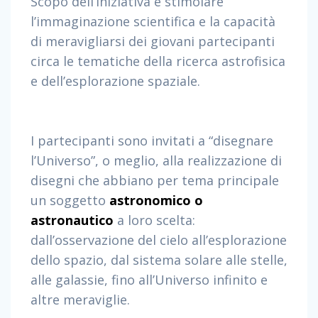
Scopo dell’iniziativa è stimolare
l’immaginazione scientifica e la capacità
di meravigliarsi dei giovani partecipanti
circa le tematiche della ricerca astrofisica
e dell’esplorazione spaziale.
h
t
I partecipanti sono invitati a “disegnare
t
l’Universo”, o meglio, alla realizzazione di
p
s
disegni che abbiano per tema principale
:
un soggetto
astronomico o
/
astronautico
a loro scelta:
/
w
dall’osservazione del cielo all’esplorazione
w
dello spazio, dal sistema solare alle stelle,
w
alle galassie, fino all’Universo infinito e
.
i
altre meraviglie.
v