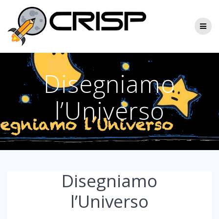
Skip
to
content
Disegniamo
l’Universo
Disegniamo
l’Universo