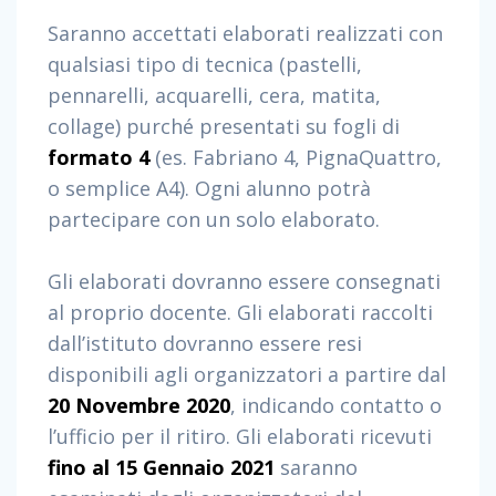
e
Saranno accettati elaborati realizzati con
r
m
qualsiasi tipo di tecnica (pastelli,
e
pennarelli, acquarelli, cera, matita,
c
collage) purché presentati su fogli di
t
i
formato 4
(es. Fabriano 4, PignaQuattro,
n
o semplice A4). Ogni alunno potrà
a
partecipare con un solo elaborato.
c
o
m
Gli elaborati dovranno essere consegnati
p
al proprio docente. Gli elaborati raccolti
r
e
dall’istituto dovranno essere resi
s
disponibili agli organizzatori a partire dal
s
20 Novembre 2020
, indicando contatto o
e
.
l’ufficio per il ritiro. Gli elaborati ricevuti
c
fino al 15 Gennaio 2021
saranno
o