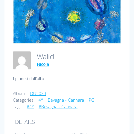
Walid
Nicola
I pianeti dall'alto
Album:
DU2020
Categories:
4°
Bevagna - Cannara
PG
Tags:
#4°
#Bevagna - Cannara
DETAILS