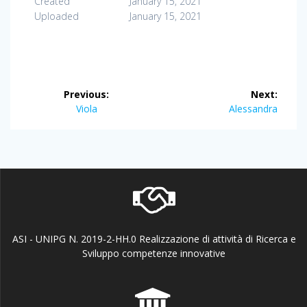
Created
January 15, 2021
Uploaded
January 15, 2021
Post
Previous:
Next:
navigation
Previous
Next
Viola
Alessandra
post:
post:
ASI - UNIPG N. 2019-2-HH.0 Realizzazione di attività di Ricerca e
Sviluppo competenze innovative