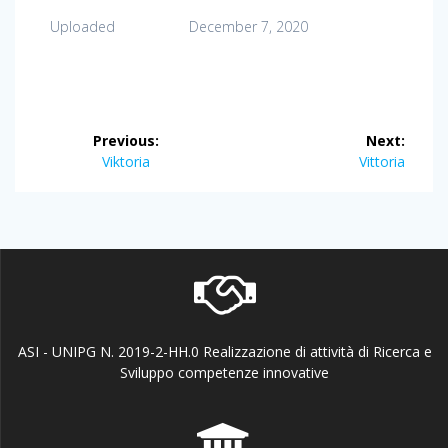
Uploaded
December 7, 2020
Post
Previous:
Next:
navigation
Previous
Next
Viktoria
Vittoria
post:
post:
ASI - UNIPG N. 2019-2-HH.0 Realizzazione di attività di Ricerca e
Sviluppo competenze innovative