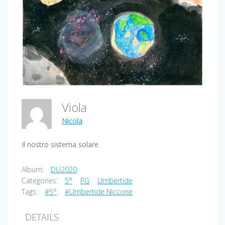
Viola
Nicola
Il nostro sistema solare
Album:
DU2020
Categories:
5°
PG
Umbertide
Tags:
#5°
#Umbertide Niccone
DETAILS