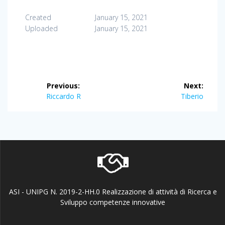
Created
January 15, 2021
Uploaded
January 15, 2021
Post
Previous:
Next:
navigation
Previous
Next
Riccardo R
Tiberio
post:
post:
ASI - UNIPG N. 2019-2-HH.0 Realizzazione di attività di Ricerca e
Sviluppo competenze innovative