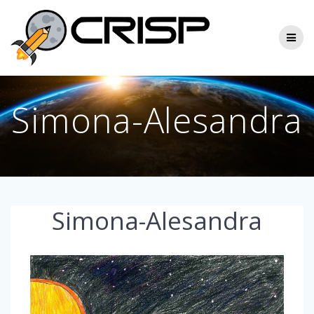
Skip
to
content
Simona-Alesandra
Simona-Alesandra