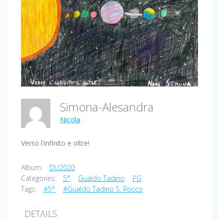
Simona-Alesandra
Nicola
Verso l'infinito e oltre!
Album:
DU2020
Categories:
5°
Gualdo Tadino
PG
Tags:
#5°
#Gualdo Tadino S. Rocco
DETAILS