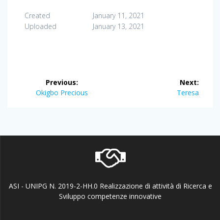
Created
January 11, 2021
Uploaded
January 13, 2021
Post
Previous:
Next:
navigation
Previous
Next
Okigbo Precious
Teresa
post:
post:
ASI - UNIPG N. 2019-2-HH.0 Realizzazione di attività di Ricerca e
Sviluppo competenze innovative