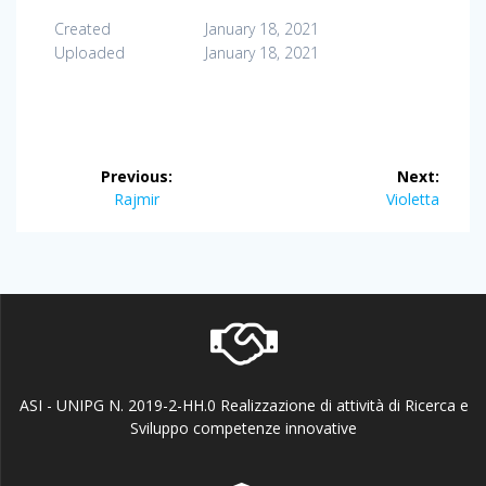
Created
January 18, 2021
Uploaded
January 18, 2021
Post
Previous:
Next:
navigation
Previous
Next
Rajmir
Violetta
post:
post:
ASI - UNIPG N. 2019-2-HH.0 Realizzazione di attività di Ricerca e
Sviluppo competenze innovative