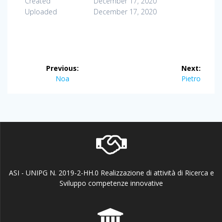
Created
December 17, 2020
Uploaded
December 17, 2020
Post
Previous:
Next:
navigation
Previous
Next
Noa
Pietro
post:
post:
ASI - UNIPG N. 2019-2-HH.0 Realizzazione di attività di Ricerca e
Sviluppo competenze innovative