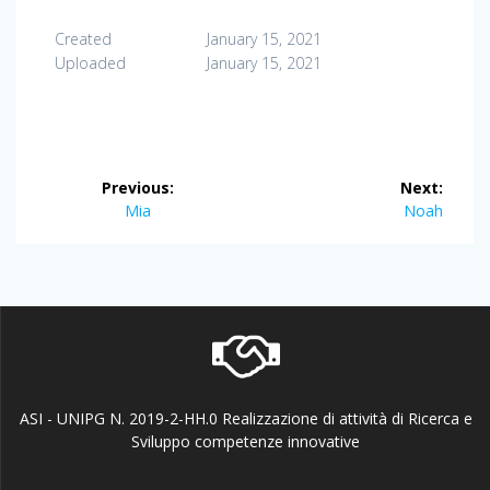
Created
January 15, 2021
Uploaded
January 15, 2021
Post
Previous:
Next:
navigation
Previous
Next
Mia
Noah
post:
post:
ASI - UNIPG N. 2019-2-HH.0 Realizzazione di attività di Ricerca e
Sviluppo competenze innovative