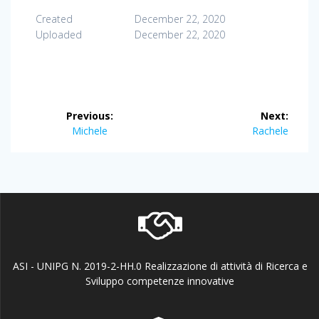
Created
December 22, 2020
Uploaded
December 22, 2020
Post
Previous:
Next:
navigation
Previous
Next
Michele
Rachele
post:
post:
ASI - UNIPG N. 2019-2-HH.0 Realizzazione di attività di Ricerca e
Sviluppo competenze innovative