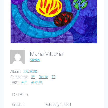
Maria Vittoria
Nicola
Album:
DU2020
Categories:
3°
Ficulle
TR
Tags:
#3°
#Ficulle
DETAILS
Created
February 1, 2021