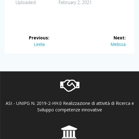
Uploaded
February 2, 2021
Post
Previous:
Next:
navigation
Previous
Next
Leela
Melissa
post:
post:
ASI - UNIPG N. 2019-2-HH.0 Realizzazione di attività di Ricerca e
Sviluppo competenze innovative