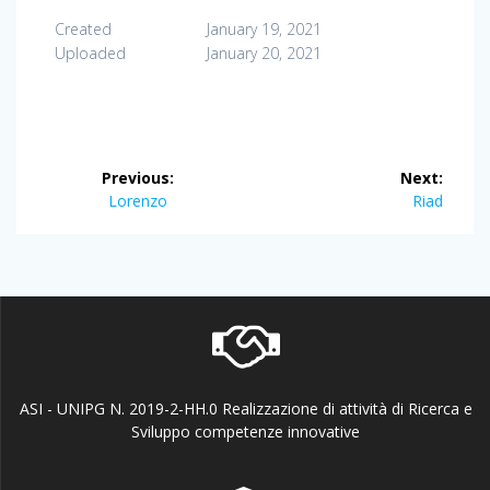
Created
January 19, 2021
Uploaded
January 20, 2021
Post
Previous:
Next:
navigation
Previous
Next
Lorenzo
Riad
post:
post:
ASI - UNIPG N. 2019-2-HH.0 Realizzazione di attività di Ricerca e
Sviluppo competenze innovative