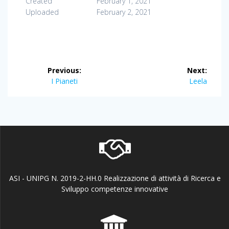
Created
February 1, 2021
Uploaded
February 2, 2021
Post
Previous:
Next:
navigation
Previous
Next
I Pianeti
Leela
post:
post:
ASI - UNIPG N. 2019-2-HH.0 Realizzazione di attività di Ricerca e
Sviluppo competenze innovative