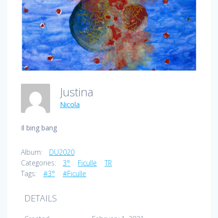
Justina
Nicola
Il bing bang
Album:
DU2020
Categories:
3°
Ficulle
TR
Tags:
#3°
#Ficulle
DETAILS