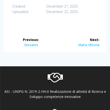
Created
December 21, 2020
Uploaded
December 22, 2020
Post
Previous:
Next:
navigation
Previous
Next
Giovanni
Maria Vittoria
post:
post:
ASI - UNIPG N. 2019-2-HH.0 Realizzazione di attività di Ricerca e
Sviluppo competenze innovative