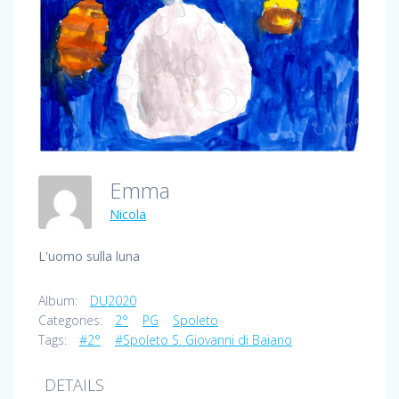
Emma
Nicola
L'uomo sulla luna
Album:
DU2020
Categories:
2°
PG
Spoleto
Tags:
#2°
#Spoleto S. Giovanni di Baiano
DETAILS