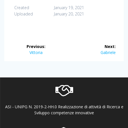
Created
January 19, 2021
Uploaded
January 20, 2021
Post
Previous:
Next:
navigation
Previous
Next
Vittoria
Gabriele
post:
post:
ASI - UNIPG N. 2019-2-HH.0 Realizzazione di attività di Ricerca e
Sviluppo competenze innovative