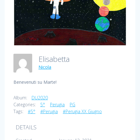
Elisabetta
Nicola
Benevenuti su Marte!
Album:
DU2020
Categories:
5°
Perugia
PG
Tags:
#5°
#Perugia
#Perugia XX Giugno
DETAILS