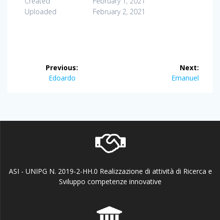
Created
February 1, 2021
Uploaded
February 2, 2021
Post
Previous:
Next:
navigation
Previous
Next
Edoardo
Emanuel
post:
post:
ASI - UNIPG N. 2019-2-HH.0 Realizzazione di attività di Ricerca e
Sviluppo competenze innovative