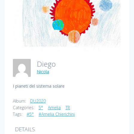
Diego
Nicola
I pianeti del sistema solare
Album:
DU2020
Categories:
5°
Amelia
TR
Tags:
#5°
#Amelia Chierichini
DETAILS