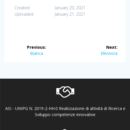
Created
January 20, 2021
Uploaded
January 21, 2021
Post
Previous:
Next:
navigation
Previous
Next
Bianca
Eleonora
post:
post:
ASI - UNIPG N. 2019-2-HH.0 Realizzazione di attività di Ricerca e
Sviluppo competenze innovative