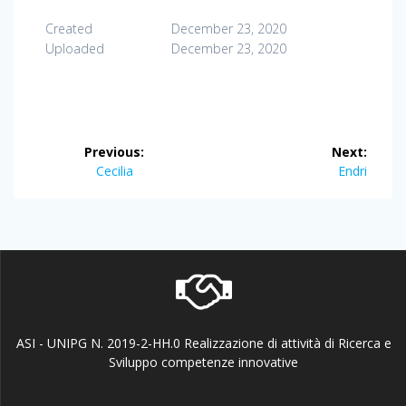
Created
December 23, 2020
Uploaded
December 23, 2020
Post
Previous:
Next:
navigation
Previous
Next
Cecilia
Endri
post:
post:
ASI - UNIPG N. 2019-2-HH.0 Realizzazione di attività di Ricerca e
Sviluppo competenze innovative