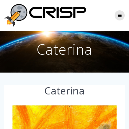
Skip
to
content
Caterina
Caterina