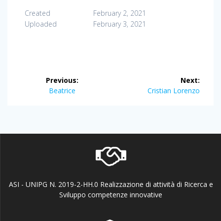
Created
February 2, 2021
Uploaded
February 3, 2021
Post
Previous:
Next:
navigation
Previous
Next
Beatrice
Cristian Lorenzo
post:
post:
ASI - UNIPG N. 2019-2-HH.0 Realizzazione di attività di Ricerca e
Sviluppo competenze innovative