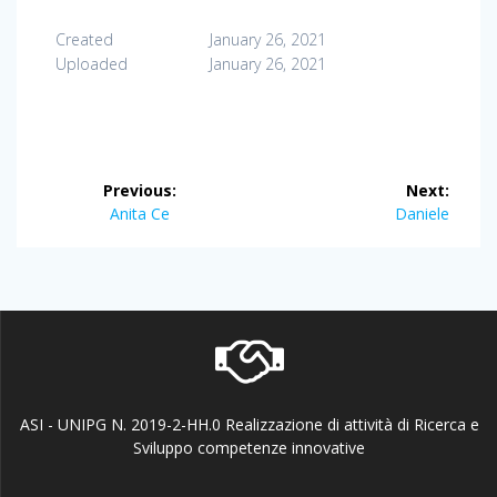
Created
January 26, 2021
Uploaded
January 26, 2021
Post
Previous:
Next:
navigation
Previous
Next
Anita Ce
Daniele
post:
post:
ASI - UNIPG N. 2019-2-HH.0 Realizzazione di attività di Ricerca e
Sviluppo competenze innovative