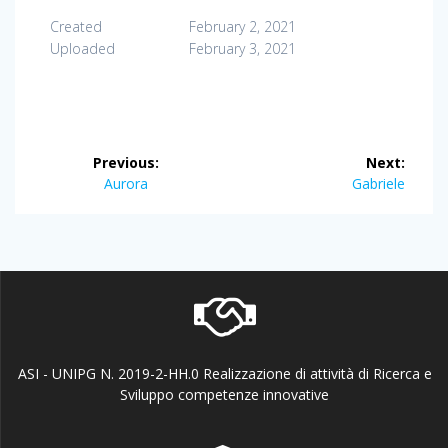
Created
February 2, 2021
Uploaded
February 3, 2021
Post
Previous:
Next:
navigation
Previous
Next
Aurora
Gabriele
post:
post:
ASI - UNIPG N. 2019-2-HH.0 Realizzazione di attività di Ricerca e
Sviluppo competenze innovative