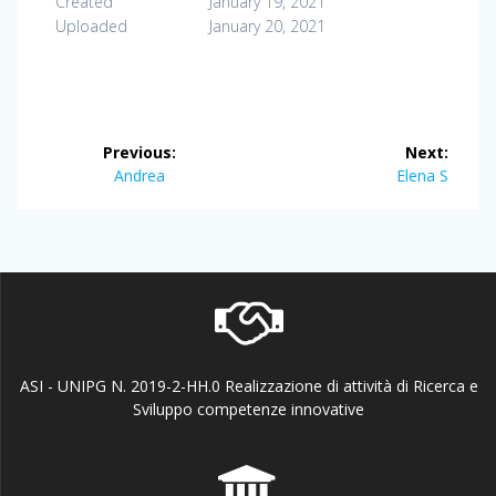
Created
January 19, 2021
Uploaded
January 20, 2021
Post
Previous:
Next:
navigation
Previous
Next
Andrea
Elena S
post:
post:
ASI - UNIPG N. 2019-2-HH.0 Realizzazione di attività di Ricerca e
Sviluppo competenze innovative