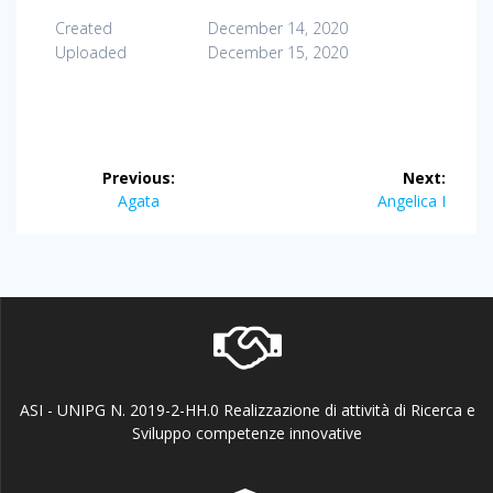
Created
December 14, 2020
Uploaded
December 15, 2020
Post
Previous:
Next:
navigation
Previous
Next
Agata
Angelica I
post:
post:
ASI - UNIPG N. 2019-2-HH.0 Realizzazione di attività di Ricerca e
Sviluppo competenze innovative