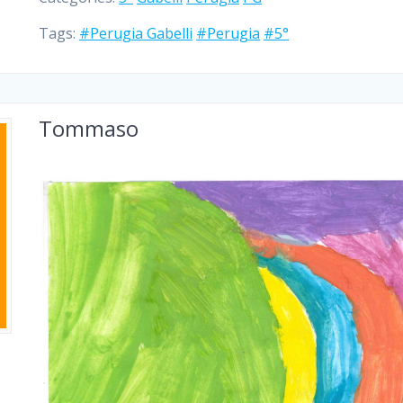
Tags:
#Perugia Gabelli
#Perugia
#5°
Tommaso