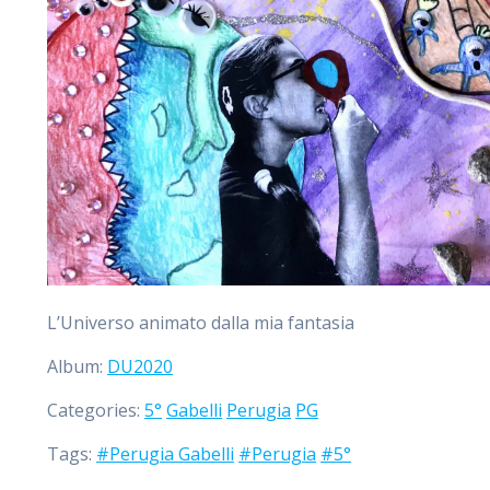
L’Universo animato dalla mia fantasia
Album:
DU2020
Categories:
5°
Gabelli
Perugia
PG
Tags:
#Perugia Gabelli
#Perugia
#5°