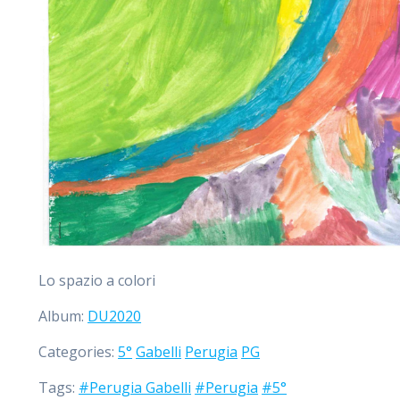
Lo spazio a colori
Album:
DU2020
Categories:
5°
Gabelli
Perugia
PG
Tags:
#Perugia Gabelli
#Perugia
#5°