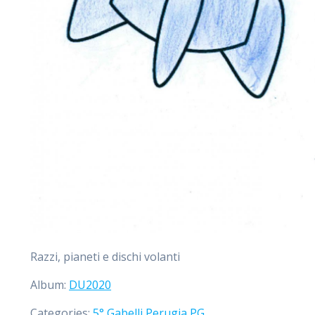
Razzi, pianeti e dischi volanti
Album:
DU2020
Categories:
5°
Gabelli
Perugia
PG