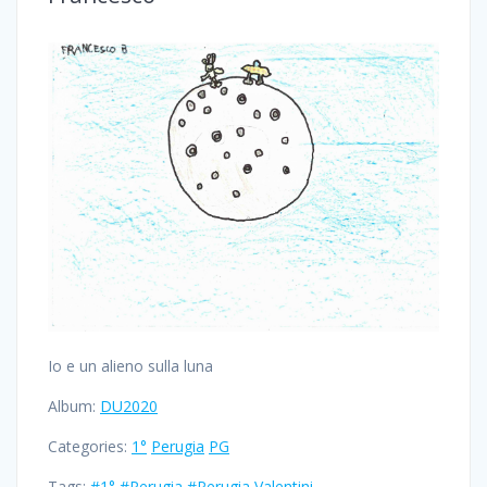
Io e un alieno sulla luna
Album:
DU2020
Categories:
1°
Perugia
PG
Tags:
#1°
#Perugia
#Perugia Valentini