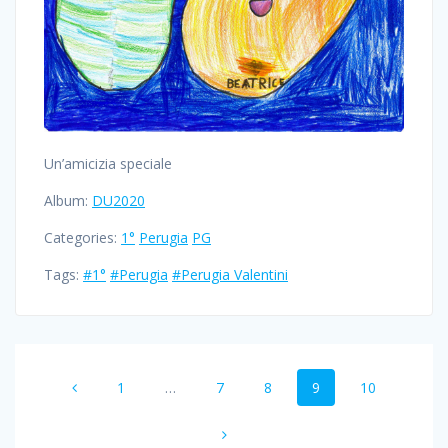
Un’amicizia speciale
Album:
DU2020
Categories:
1°
Perugia
PG
Tags:
#1°
#Perugia
#Perugia Valentini
Posts
Page
Page
Page
Page
Page
1
…
7
8
9
10
navigation