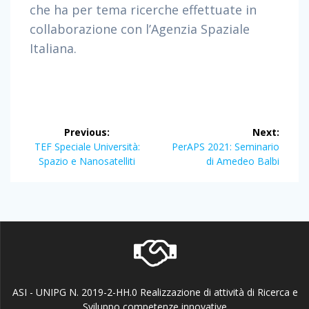
che ha per tema ricerche effettuate in
collaborazione con l’Agenzia Spaziale
Italiana.
Post
Previous:
Next:
navigation
Previous
Next
TEF Speciale Università:
PerAPS 2021: Seminario
post:
post:
Spazio e Nanosatelliti
di Amedeo Balbi
ASI - UNIPG N. 2019-2-HH.0 Realizzazione di attività di Ricerca e
Sviluppo competenze innovative